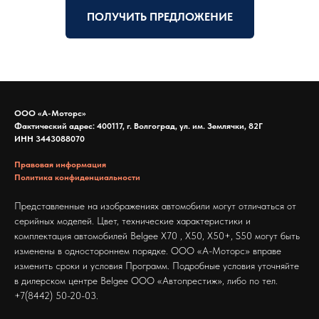
ПОЛУЧИТЬ ПРЕДЛОЖЕНИЕ
ООО «А-Моторс»
Фактический адрес: 400117, г. Волгоград, ул. им. Землячки, 82Г
ИНН 3443088070
Правовая информация
Политика конфиденциальности
Представленные на изображениях автомобили могут отличаться от
серийных моделей. Цвет, технические характеристики и
комплектация автомобилей Belgee X70 , X50, Х50+, S50 могут быть
изменены в одностороннем порядке. ООО «А-Моторс» вправе
изменить сроки и условия Программ. Подробные условия уточняйте
в дилерском центре Belgee ООО «Автопрестиж», либо по тел.
+7(8442) 50-20-03.