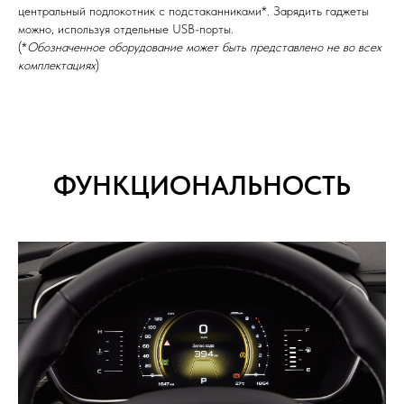
центральный подлокотник с подстаканниками*. Зарядить гаджеты
можно, используя отдельные USB-порты.
(*
Обозначенное оборудование может быть представлено не во всех
комплектациях
)
ФУНКЦИОНАЛЬНОСТЬ